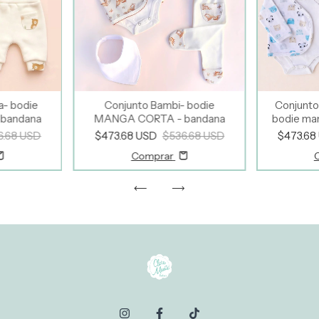
a- bodie
Conjunto Bambi- bodie
Conjunto
bandana
MANGA CORTA - bandana
bodie ma
6.68 USD
$473.68 USD
$536.68 USD
$473.68
Comprar