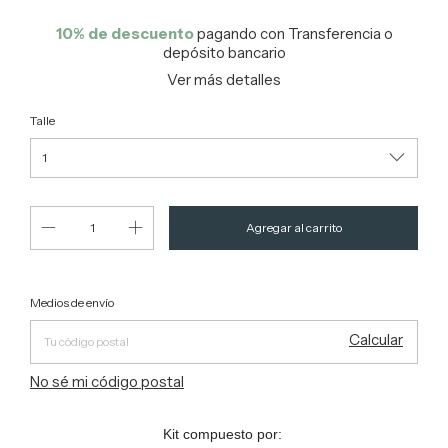
10% de descuento
pagando con Transferencia o
depósito bancario
Ver más detalles
Talle
Entregas para el CP:
Cambiar CP
Medios de envío
Calcular
No sé mi código postal
Kit compuesto por: