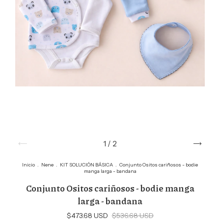
1
/
2
Inicio
.
Nene
.
KIT SOLUCIÓN BÁSICA
.
Conjunto Ositos cariñosos - bodie
manga larga - bandana
Conjunto Ositos cariñosos - bodie manga
larga - bandana
$473.68 USD
$536.68 USD