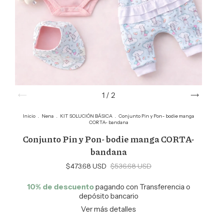
1
/
2
Inicio
.
Nena
.
KIT SOLUCIÓN BÁSICA
.
Conjunto Pin y Pon- bodie manga
CORTA- bandana
Conjunto Pin y Pon- bodie manga CORTA-
bandana
$473.68 USD
$536.68 USD
10% de descuento
pagando con Transferencia o
depósito bancario
Ver más detalles