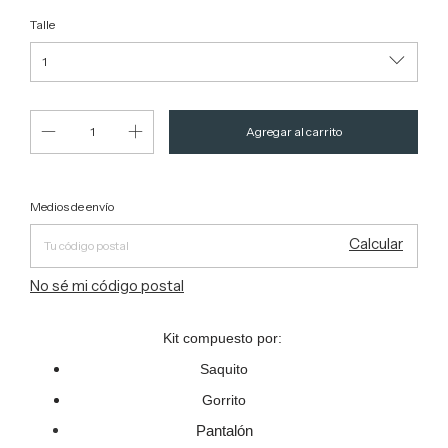
Talle
Entregas para el CP:
Cambiar CP
Medios de envío
Calcular
No sé mi código postal
Kit compuesto por:
Saquito
Gorrito
Pantalón