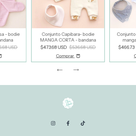
sa - bodie
Conjunto Capibara- bodie
Conjunto
andana
MANGA CORTA - bandana
manga
6.68 USD
$473.68 USD
$536.68 USD
$466.73
Comprar