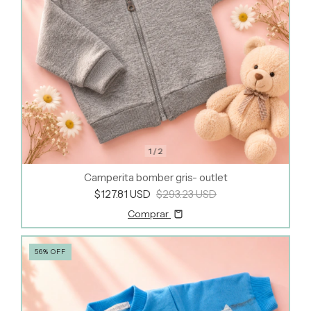
1
/
2
Camperita bomber gris- outlet
$127.81 USD
$293.23 USD
Comprar
56
%
OFF