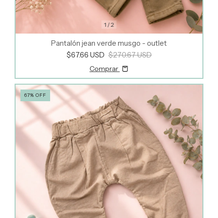
1
/
2
Pantalón jean verde musgo - outlet
$67.66 USD
$270.67 USD
Comprar
67
%
OFF