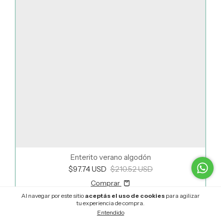
Enterito verano algodón
$97.74 USD
$210.52 USD
Comprar
Al navegar por este sitio
aceptás el uso de cookies
para agilizar
tu experiencia de compra.
65
%
OFF
Entendido