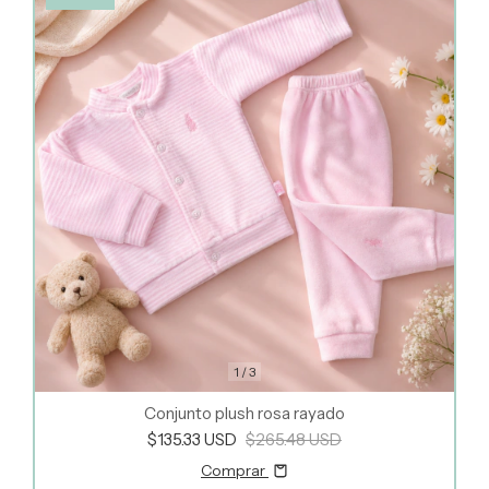
1
/
3
Conjunto plush rosa rayado
$135.33 USD
$265.48 USD
Comprar