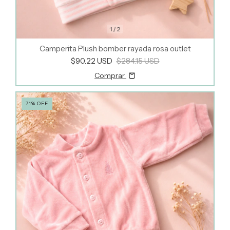
1
/
2
Camperita Plush bomber rayada rosa outlet
$90.22 USD
$284.15 USD
Comprar
71
%
OFF