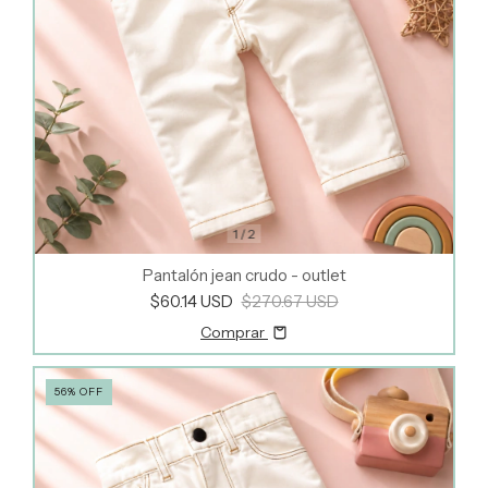
1
/
2
Pantalón jean crudo - outlet
$60.14 USD
$270.67 USD
Comprar
56
%
OFF