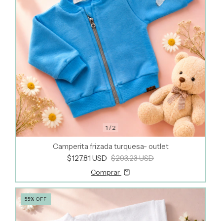
1
/
2
Camperita frizada turquesa- outlet
$127.81 USD
$293.23 USD
Comprar
55
%
OFF