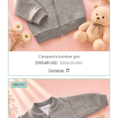
Camperita bomber gris
$195.48 USD
$293.23 USD
Comprar
56
%
OFF