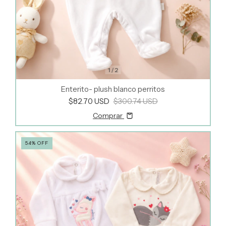
1
/
2
Enterito- plush blanco perritos
$82.70 USD
$300.74 USD
Comprar
54
%
OFF