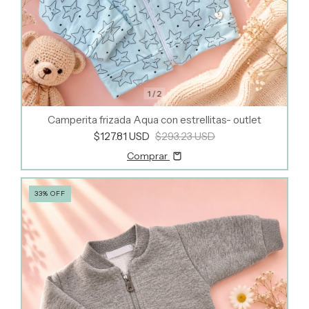
1
/
2
Camperita frizada Aqua con estrellitas- outlet
$127.81 USD
$293.23 USD
Comprar
33
%
OFF