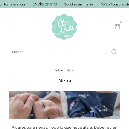
rés
10% off con transferencia
ENVÍO GRATIS
3 cuotas sin interés
1
0
Inicio
.
Nena
Nena
Ajuares para nenas. Todo lo que necesita tu bebe recién