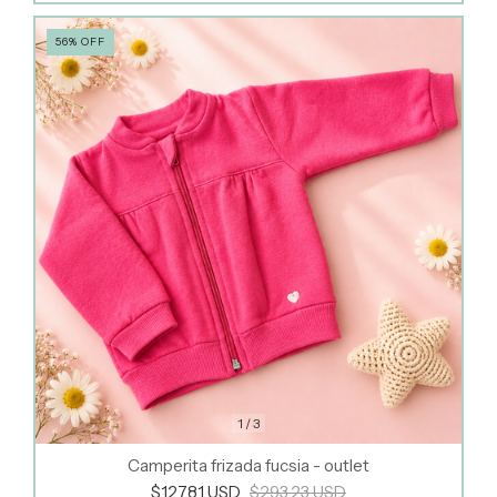
56
%
OFF
1
/
3
Camperita frizada fucsia - outlet
$127.81 USD
$293.23 USD