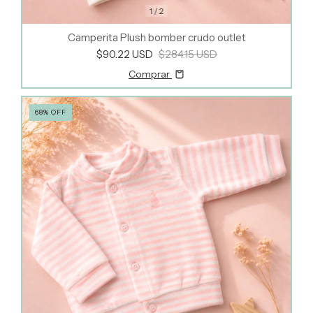
1
/
2
Camperita Plush bomber crudo outlet
$90.22 USD
$284.15 USD
Comprar
68
%
OFF