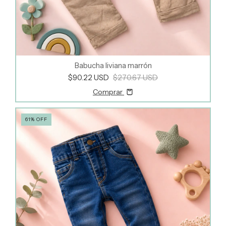
Babucha liviana marrón
$90.22 USD
$270.67 USD
Comprar
61
%
OFF