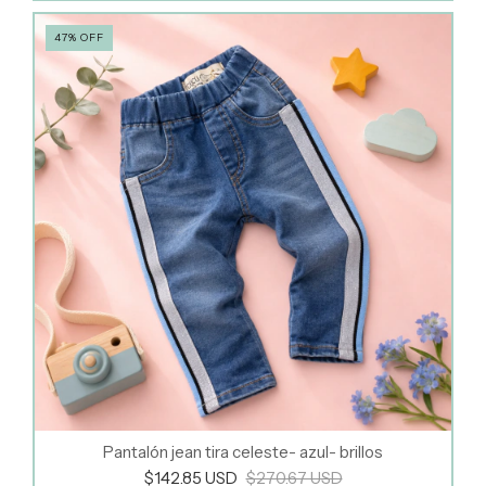
47
%
OFF
Pantalón jean tira celeste- azul- brillos
$142.85 USD
$270.67 USD