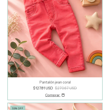
Pantalón jean coral
$127.81 USD
$270.67 USD
Comprar
53
%
OFF