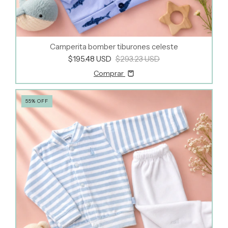
Camperita bomber tiburones celeste
$195.48 USD
$293.23 USD
Comprar
55
%
OFF