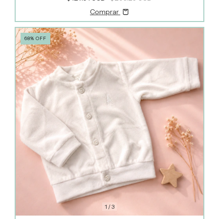
Comprar
68
%
OFF
1
/
3