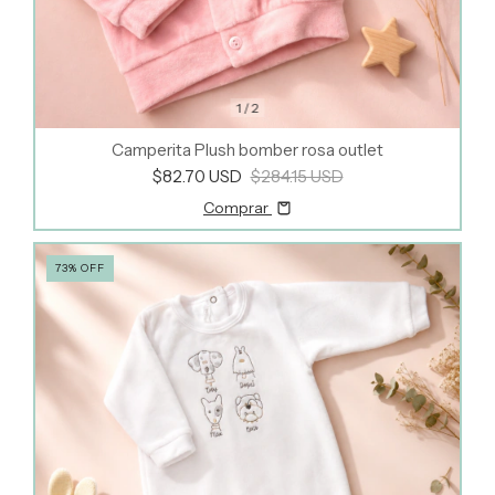
1
/
2
Camperita Plush bomber rosa outlet
$82.70 USD
$284.15 USD
Comprar
73
%
OFF