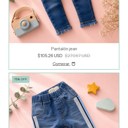
Pantalón jean
$105.26 USD
$270.67 USD
Comprar
75
%
OFF