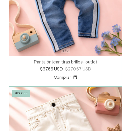
1
/
2
Pantalón jean tiras brillos- outlet
$67.66 USD
$270.67 USD
Comprar
78
%
OFF