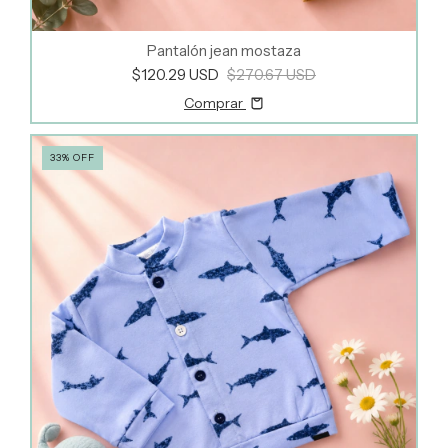
Pantalón jean mostaza
$120.29 USD
$270.67 USD
Comprar
33
%
OFF