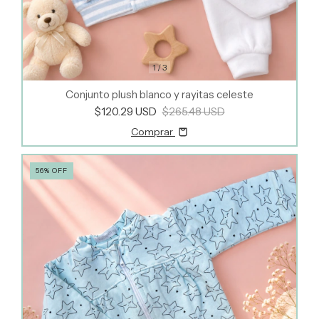
1
/
3
Conjunto plush blanco y rayitas celeste
$120.29 USD
$265.48 USD
Comprar
56
%
OFF