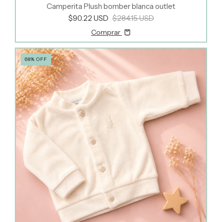
Camperita Plush bomber blanca outlet
$90.22 USD
$284.15 USD
Comprar
68
%
OFF