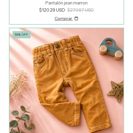
Pantalón jean marron
$120.29 USD
$270.67 USD
Comprar
56
%
OFF