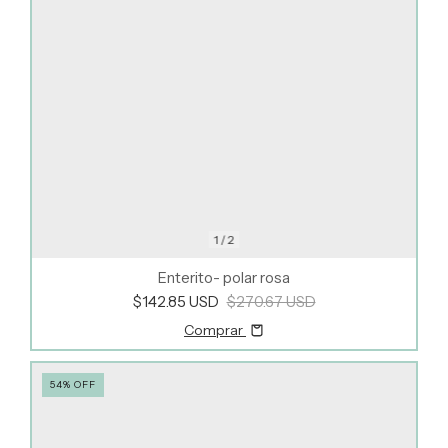
1
/
2
Enterito- polar rosa
$142.85 USD
$270.67 USD
Comprar
54
%
OFF