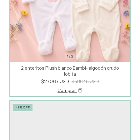
1
/
2
2 enteritos Plush blanco Bambi- algodón crudo
lobita
$270.67 USD
$586.45 USD
Comprar
47
%
OFF