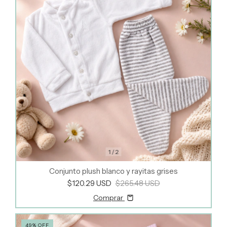
1
/
2
Conjunto plush blanco y rayitas grises
$120.29 USD
$265.48 USD
Comprar
49
%
OFF