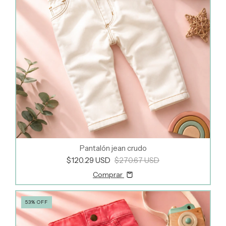
Pantalón jean crudo
$120.29 USD
$270.67 USD
Comprar
53
%
OFF