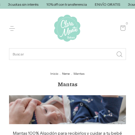
erés
10% off con transferencia
ENVÍO GRATIS
3 cuotas sin interés
1
0
Inicio
.
Nene
.
Mantas
Mantas
Mantas 100% Algodón para recibirlos y cuidar a tu bebé