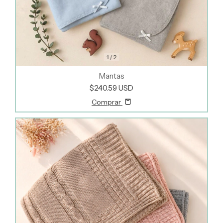
1
/
2
Mantas
$240.59 USD
Comprar