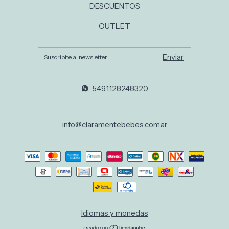
DESCUENTOS
OUTLET
5491128248320
.
info@claramentebebes.com.ar
Idiomas y monedas