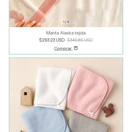
1
/
4
Manta Alaska tejida
$293.23 USD
$345.86 USD
Comprar