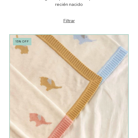
recién nacido
Filtrar
15
%
OFF