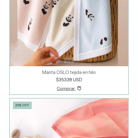
1
/
5
Manta OSLO tejida en hilo
$353.38 USD
Comprar
25
%
OFF