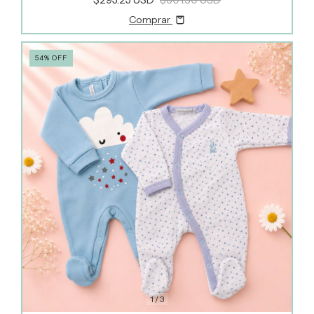
Comprar
54
%
OFF
1
/
3