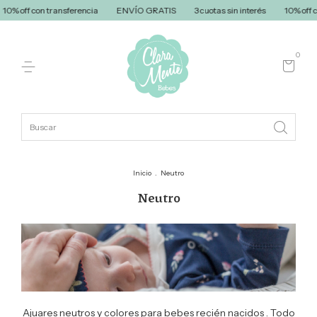
3 cuotas sin interés
10% off con transferencia
ENVÍO GRATIS
3 cuotas s
0
Inicio
.
Neutro
Neutro
Ajuares neutros y colores para bebes recién nacidos . Todo