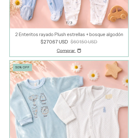
1
/
3
2 Enteritos rayado Plush estrellas + bosque algodón
$270.67 USD
$601.50 USD
Comprar
50
%
OFF