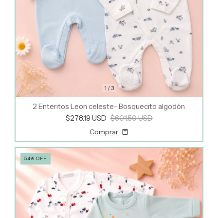
1
/
3
2 Enteritos Leon celeste- Bosquecito algodón.
$278.19 USD
$601.50 USD
Comprar
54
%
OFF