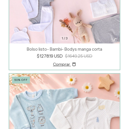
1
/
3
Bolso listo- Bambi- Bodys manga corta
$1278.19 USD
$1649.25 USD
Comprar
50
%
OFF