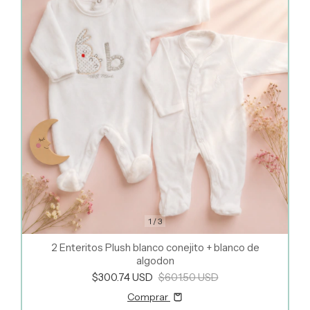
1
/
3
2 Enteritos Plush blanco conejito + blanco de
algodon
$300.74 USD
$601.50 USD
Comprar