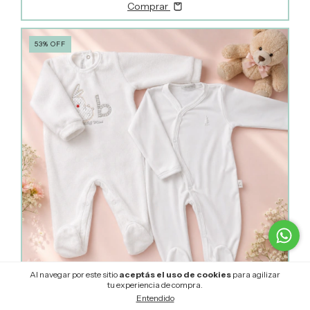
Comprar
53
%
OFF
Al navegar por este sitio
aceptás el uso de cookies
para agilizar
1
/
2
tu experiencia de compra.
Entendido
2 Enteritos Plush blanco Bebé + algodón blanco liso