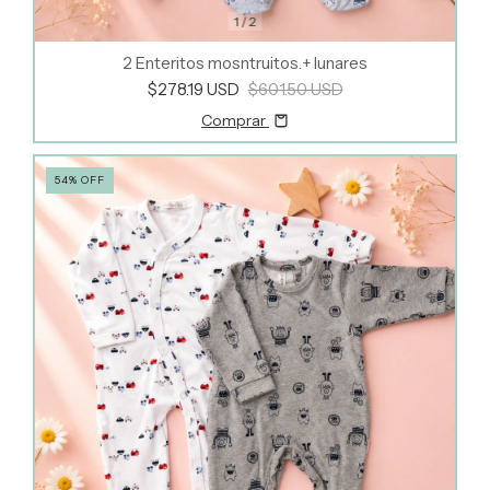
1
/
2
2 Enteritos mosntruitos.+ lunares
$278.19 USD
$601.50 USD
Comprar
54
%
OFF