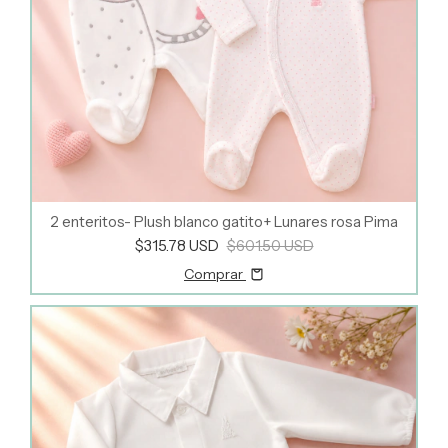
2 enteritos- Plush blanco gatito+ Lunares rosa Pima
$315.78 USD
$601.50 USD
Comprar