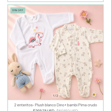
51
%
OFF
1
/
2
2 enteritos- Plush blanco Dino+ bambi Pima crudo
$293.23 USD
$601.50 USD