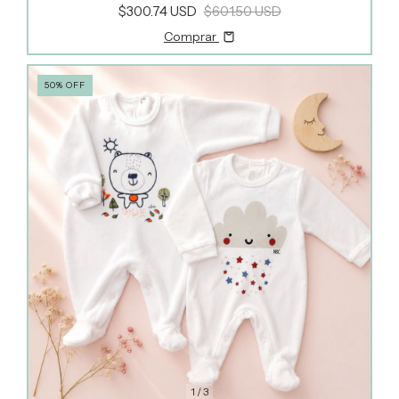
$300.74 USD
$601.50 USD
Comprar
50
%
OFF
1
/
3