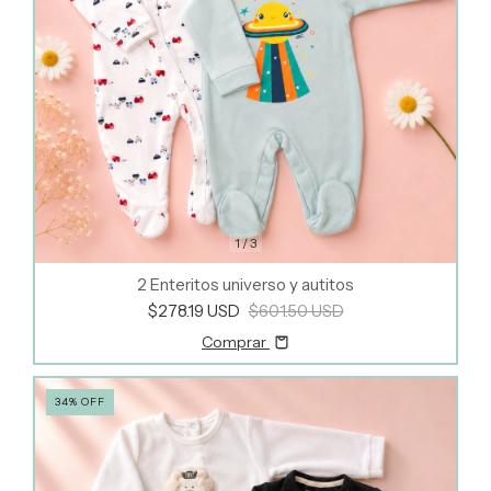
1
/
3
2 Enteritos universo y autitos
$278.19 USD
$601.50 USD
Comprar
34
%
OFF