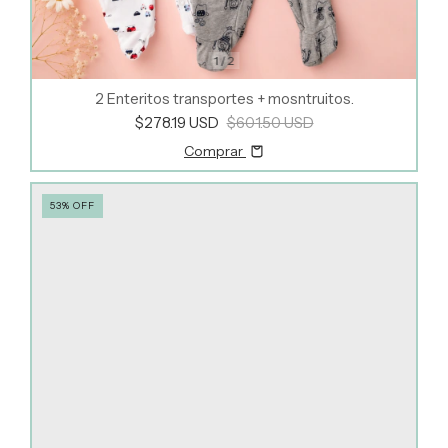
1
/
2
2 Enteritos transportes + mosntruitos.
$278.19 USD
$601.50 USD
Comprar
53
%
OFF