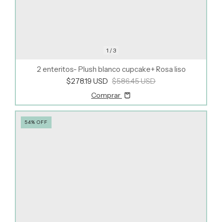
1
/
3
2 enteritos- Plush blanco cupcake+ Rosa liso
$278.19 USD
$586.45 USD
Comprar
54
%
OFF