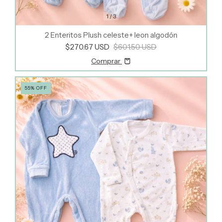
1
/
3
2 Enteritos Plush celeste+ leon algodón
$270.67 USD
$601.50 USD
Comprar
55
%
OFF