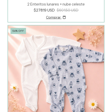
2 Enteritos lunares + nube celeste
$278.19 USD
$601.50 USD
Comprar
54
%
OFF