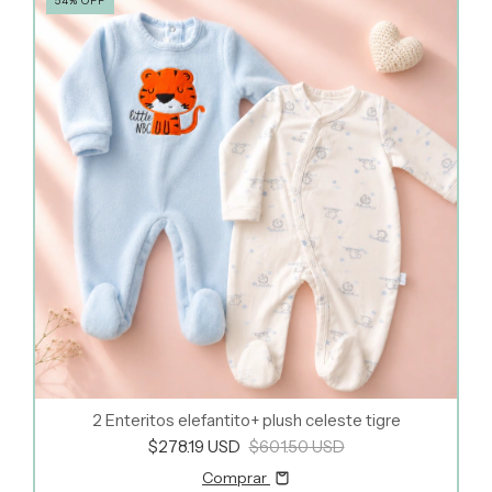
54
%
OFF
2 Enteritos elefantito+ plush celeste tigre
$278.19 USD
$601.50 USD
Comprar