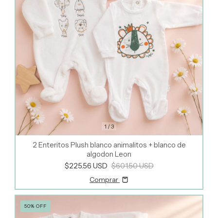
1
/
3
2 Enteritos Plush blanco animalitos + blanco de
algodon Leon
$225.56 USD
$601.50 USD
Comprar
50
%
OFF