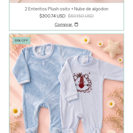
2 Enteritos Plush osito + Nube de algodon
$300.74 USD
$601.50 USD
Comprar
55
%
OFF