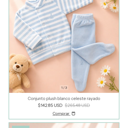
1
/
3
Conjunto plush blanco celeste rayado
$142.85 USD
$265.48 USD
Comprar