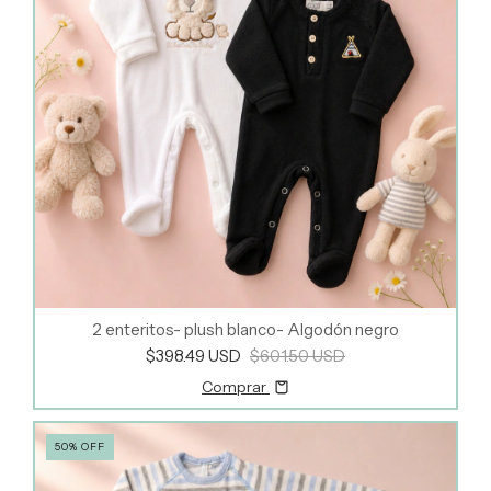
2 enteritos- plush blanco- Algodón negro
$398.49 USD
$601.50 USD
Comprar
50
%
OFF