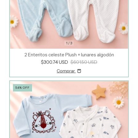
1
/
3
2 Enteritos celeste Plush + lunares algodón
$300.74 USD
$601.50 USD
Comprar
54
%
OFF