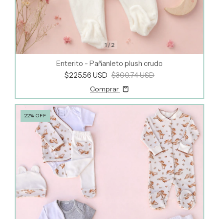
1
/
2
Enterito - Pañanleto plush crudo
$225.56 USD
$300.74 USD
Comprar
22
%
OFF