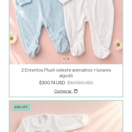
1
/
3
2 Enteritos Plush celeste animalitos + lunares
algodó
$300.74 USD
$601.50 USD
Comprar
63
%
OFF