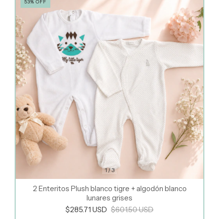
53
%
OFF
1
/
3
2 Enteritos Plush blanco tigre + algodón blanco
lunares grises
$285.71 USD
$601.50 USD