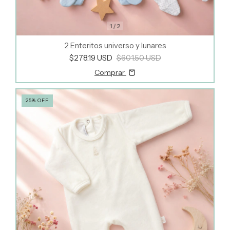
1
/
2
2 Enteritos universo y lunares
$278.19 USD
$601.50 USD
Comprar
25
%
OFF