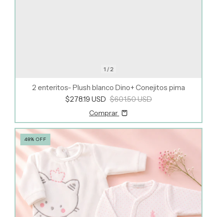
1
/
2
2 enteritos- Plush blanco Dino+ Conejitos pima
$278.19 USD
$601.50 USD
Comprar
48
%
OFF