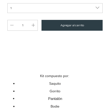
Entregas para el CP:
Cambiar CP
Calcular
Kit compuesto por:
Saquito
Gorrito
Pantalón
Bodie