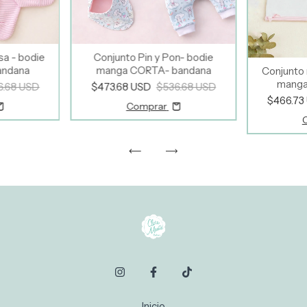
sa - bodie
Conjunto Pin y Pon- bodie
andana
manga CORTA- bandana
Conjunto 
manga
6.68 USD
$473.68 USD
$536.68 USD
$466.73
Comprar
Inicio