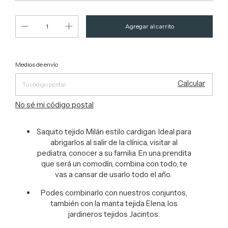
Entregas para el CP:
Cambiar CP
Medios de envío
Calcular
No sé mi código postal
Saquito tejido Milán estilo cardigan. Ideal para
abrigarlos al salir de la clínica, visitar al
pediatra, conocer a su familia. En una prendita
que será un comodín, combina con todo, te
vas a cansar de usarlo todo el año.
Podes combinarlo con nuestros conjuntos,
también con la manta tejida Elena, los
jardineros tejidos Jacintos.