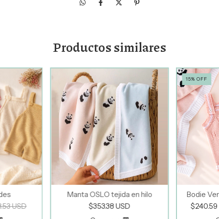
Productos similares
15
%
OFF
ndes
Manta OSLO tejida en hilo
Bodie Ven
.53 USD
$353.38 USD
$240.5