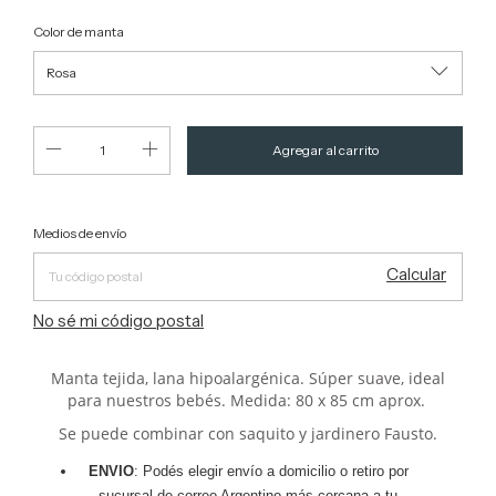
Color de manta
Entregas para el CP:
Cambiar CP
Medios de envío
Calcular
No sé mi código postal
Manta tejida, lana hipoalargénica. Súper suave, ideal
para nuestros bebés. Medida: 80 x 85 cm aprox.
Se puede combinar con saquito y jardinero Fausto.
ENVIO
: Podés elegir envío a domicilio o retiro por
sucursal de correo Argentino más cercana a tu