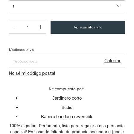
Entregas para el CP:
Cambiar CP
Medios de envío
Calcular
No sé mi código postal
Kit compuesto por:
Jardinero corto
Bodie
Babero bandana reversible
100% algodón. Perfumado, listo para regalar a esa personita
especial!
En caso de faltante de producto secundario (bodie