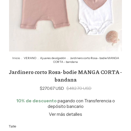
Inicio
.
VERANO
.
Ajuares de algodón
.
Jardinero corto Rosa- bodie MANGA
CORTA - bandana
Jardinero corto Rosa- bodie MANGA CORTA -
bandana
$270.67 USD
$482.70 USD
10% de descuento
pagando con Transferencia o
depósito bancario
Ver más detalles
Talle