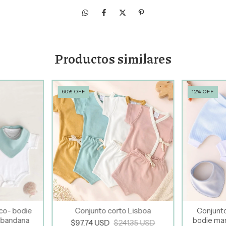
Productos similares
60
%
OFF
12
%
OFF
ico- bodie
Conjunto corto Lisboa
Conjunt
bandana
bodie ma
$97.74 USD
$241.35 USD