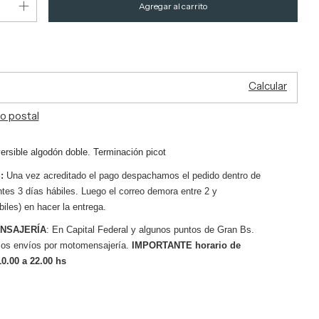
el CP:
Cambiar CP
Calcular
o postal
rsible algodón doble. Terminación picot
:
Una vez acreditado el pago despachamos el pedido dentro de
ntes 3 días hábiles. Luego el correo demora entre 2 y
biles) en hacer la entrega.
NSAJERÍA
: En Capital Federal y algunos puntos de Gran Bs.
os envíos por motomensajería.
IMPORTANTE horario de
10.00 a 22.00 hs