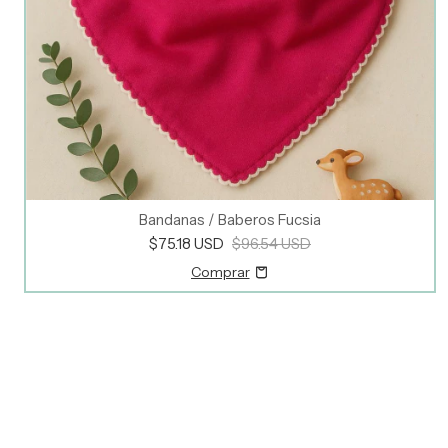
Bandanas / Baberos Fucsia
$75.18 USD
$96.54 USD