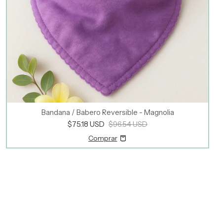
Bandana / Babero Reversible - Magnolia
$75.18 USD
$96.54 USD