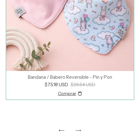
Bandana / Babero Reversible - Pin y Pon
$75.18 USD
$96.54 USD