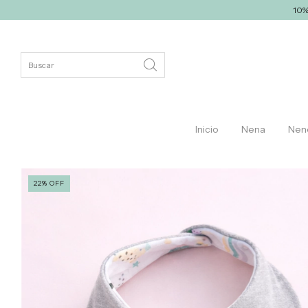
10% off con transfe
Inicio
Nena
Nen
22
%
OFF