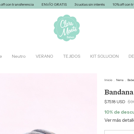
rencia
ENVÍO GRATIS
3 cuotas sin interés
10% off con transferencia
e
Neutro
VERANO
TEJIDOS
KIT SOLUCION
D
Inicio
.
Nena
.
Babe
Bandana /
$75.18 USD
$9
10% de desc
Ver más detal