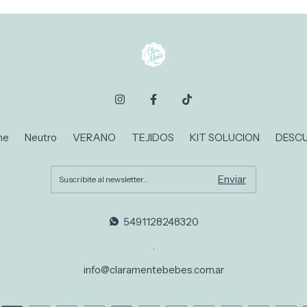
ne
Neutro
VERANO
TEJIDOS
KIT SOLUCION
DESC
5491128248320
.
info@claramentebebes.com.ar