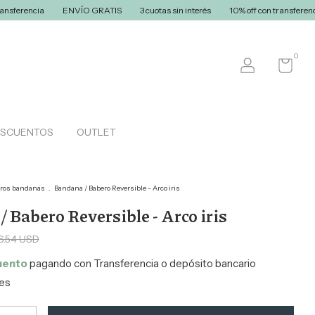
ENVÍO GRATIS
3 cuotas sin interés
10% off con transferencia
ENVÍO 
0
ESCUENTOS
OUTLET
ros bandanas
.
Bandana / Babero Reversible - Arco iris
 Babero Reversible - Arco iris
6.54 USD
uento
pagando con Transferencia o depósito bancario
les