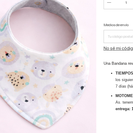
Entregas para 
Medios de envío
No sé mi códig
Una Bandana reve
TIEMPOS
los siguie
7 días (há
MOTOME
As. tenem
entrega: 