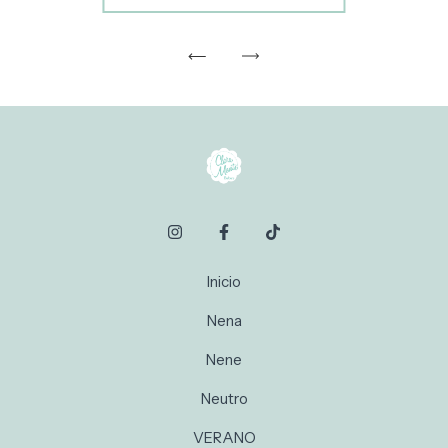
Inicio
Nena
Nene
Neutro
VERANO