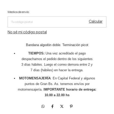
Entregas para el CP:
Cambiar CP
Medios de envío
Calcular
No sé mi código postal
Bandana algodón doble. Terminación picot
TIEMPOS:
Una vez acreditado el pago
despachamos el pedido dentro de los siguientes
3 días hábiles. Luego el correo demora entre 2 y
7 días (hábiles) en hacer la entrega.
MOTOMENSAJERÍA
: En Capital Federal y algunos
puntos de Gran Bs. As. tenemos envíos por
motomensajería.
IMPORTANTE horario de entrega:
10.00 a 22.00 hs