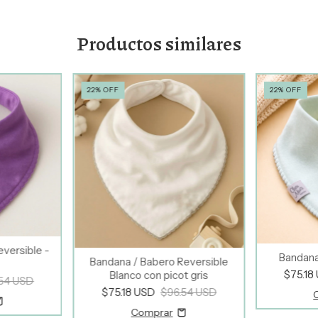
Productos similares
22
%
OFF
22
%
OFF
versible -
Bandana
Bandana / Babero Reversible
$75.18
Blanco con picot gris
.54 USD
$75.18 USD
$96.54 USD