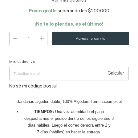
Envío gratis
superando los
$200.000
¡No te lo pierdas, es el último!
Entregas para el CP:
Cambiar CP
Medios de envío
Calcular
No sé mi código postal
Bandanas algodón doble, 100% Algodón. Terminación picot
TIEMPOS:
Una vez acreditado el pago
despachamos el pedido dentro de los siguientes 3
días hábiles. Luego el correo demora entre 2 y
7 días (hábiles) en hacer la entrega.