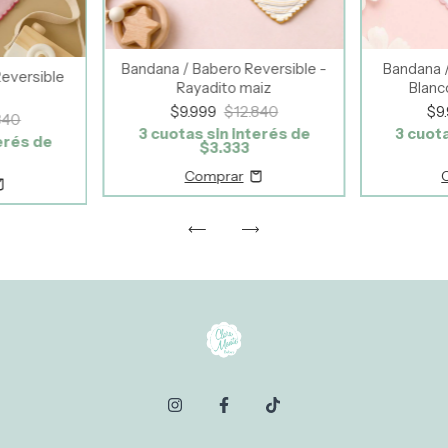
Bandana / Babero Reversible -
Bandana 
eversible
Rayadito maiz
Blanc
$9.999
$12.840
$9
840
3
cuotas sin interés de
3
cuota
erés de
$3.333