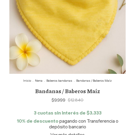
Inicio
.
Nena
.
Baberos bandanas
.
Bandanas / Baberos Maíz
Bandanas / Baberos Maíz
$9.999
$12.840
3
cuotas sin interés de
$3.333
10% de descuento
pagando con Transferencia o
depósito bancario
Ver más detalles