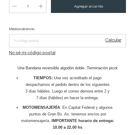
Entregas para el CP:
Cambiar CP
Medios de envío
Calcular
No sé mi código postal
Una Bandana reversible algodón doble. Terminación picot
TIEMPOS:
Una vez acreditado el pago
despachamos el pedido dentro de los siguientes
3 días hábiles. Luego el correo demora entre 2 y
7 días (hábiles) en hacer la entrega.
MOTOMENSAJERÍA
: En Capital Federal y algunos
puntos de Gran Bs. As. tenemos envíos por
motomensajería.
IMPORTANTE horario de entrega:
10.00 a 22.00 hs