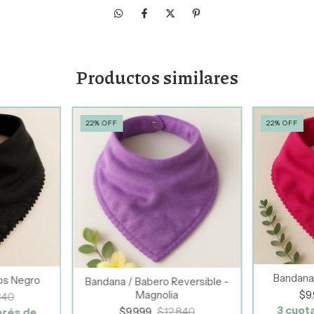
Productos similares
22
%
OFF
22
%
OFF
Bandana
os Negro
Bandana / Babero Reversible -
Magnolia
$9
840
3
cuota
$9.999
$12.840
erés de