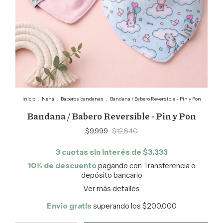
Inicio
.
Nena
.
Baberos bandanas
.
Bandana / Babero Reversible - Pin y Pon
Bandana / Babero Reversible - Pin y Pon
$9.999
$12.840
3
cuotas sin interés de
$3.333
10% de descuento
pagando con Transferencia o
depósito bancario
Ver más detalles
Envío gratis
superando los
$200.000