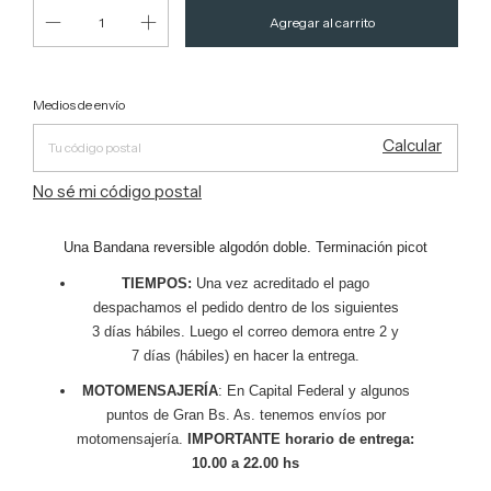
Entregas para el CP:
Cambiar CP
Medios de envío
Calcular
No sé mi código postal
Una Bandana reversible algodón doble. Terminación picot
TIEMPOS:
Una vez acreditado el pago
despachamos el pedido dentro de los siguientes
3 días hábiles. Luego el correo demora entre 2 y
7 días (hábiles) en hacer la entrega.
MOTOMENSAJERÍA
: En Capital Federal y algunos
puntos de Gran Bs. As. tenemos envíos por
motomensajería.
IMPORTANTE horario de entrega:
10.00 a 22.00 hs