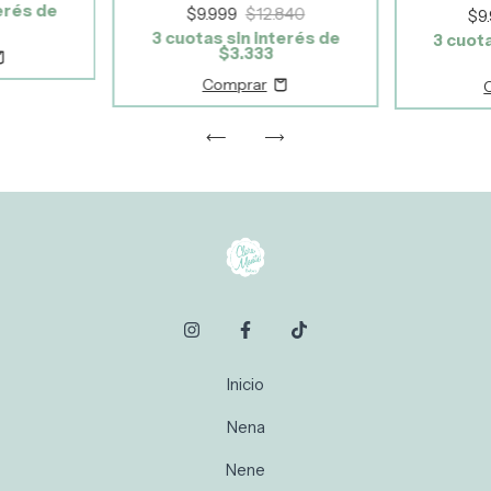
erés de
$9.999
$12.840
$9
3
cuotas sin interés de
3
cuota
$3.333
Inicio
Nena
Nene