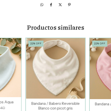
Productos similares
22
%
OFF
22
%
OFF
ros Aqua
Bandana / Babero Reversible
Bandana 
840
Blanco con picot gris