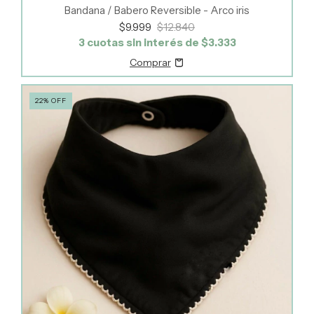
Bandana / Babero Reversible - Arco iris
$9.999
$12.840
3
cuotas sin interés de
$3.333
22
%
OFF