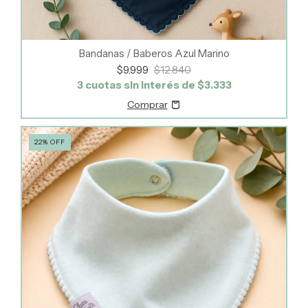
Bandanas / Baberos Azul Marino
$9.999
$12.840
3
cuotas sin interés de
$3.333
22
%
OFF