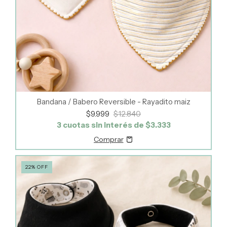
Bandana / Babero Reversible - Rayadito maiz
$9.999
$12.840
3
cuotas sin interés de
$3.333
22
%
OFF