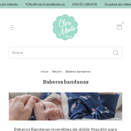
off con transferencia
ENVÍO GRATIS
3 cuotas sin interés
10% off con t
0
Inicio
.
Neutro
.
Baberos bandanas
Baberos bandanas
Baberos Bandanas reversibles de doble Algodón para