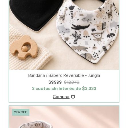
Bandana / Babero Reversible - Jungla
$9.999
$12.840
3
cuotas sin interés de
$3.333
22
%
OFF