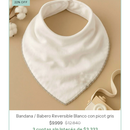
22
%
OFF
Bandana / Babero Reversible Blanco con picot gris
$9.999
$12.840
3
cuotas sin interés de
$3.333