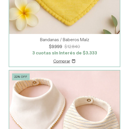
Bandanas / Baberos Maíz
$9.999
$12.840
3
cuotas sin interés de
$3.333
22
%
OFF