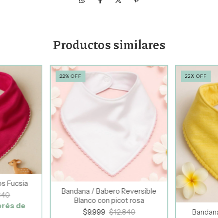
Productos similares
22
%
OFF
22
%
OFF
s Fucsia
Bandana / Babero Reversible
840
Blanco con picot rosa
erés de
Bandana
$9.999
$12.840