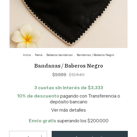
Inicio
.
Nena
.
Baberos bandanas
.
Bandanas / Baberos Negro
Bandanas / Baberos Negro
$9.999
$12.840
3
cuotas sin interés de
$3.333
10% de descuento
pagando con Transferencia o
depósito bancario
Ver más detalles
Envío gratis
superando los
$200.000