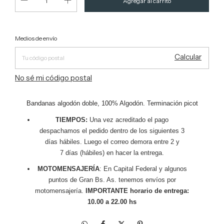
Entregas para el CP:
Cambiar CP
Medios de envío
Calcular
No sé mi código postal
Bandanas algodón doble, 100% Algodón. Terminación picot
TIEMPOS:
Una vez acreditado el pago
despachamos el pedido dentro de los siguientes 3
días hábiles. Luego el correo demora entre 2 y
7 días (hábiles) en hacer la entrega.
MOTOMENSAJERÍA
: En Capital Federal y algunos
puntos de Gran Bs. As. tenemos envíos por
motomensajería.
IMPORTANTE horario de entrega:
10.00 a 22.00 hs