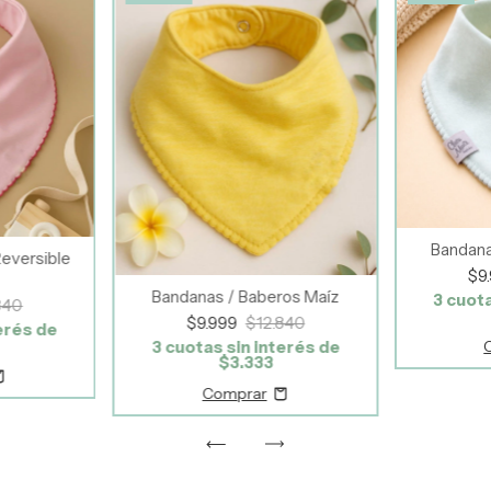
Bandana
eversible
$9
Bandanas / Baberos Maíz
3
cuota
840
$9.999
$12.840
erés de
3
cuotas sin interés de
$3.333