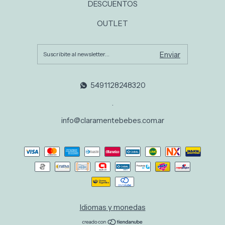
DESCUENTOS
OUTLET
5491128248320
.
info@claramentebebes.com.ar
Idiomas y monedas