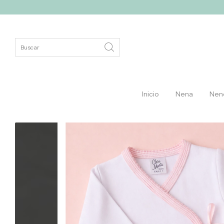
10% off con tr
Inicio
Nena
Nen