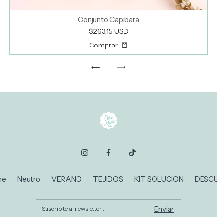
Conjunto Capibara
$263.15 USD
Comprar
ne
Neutro
VERANO
TEJIDOS
KIT SOLUCION
DESC