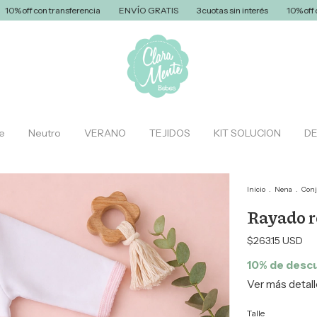
ansferencia
ENVÍO GRATIS
3 cuotas sin interés
10% off con transferenc
e
Neutro
VERANO
TEJIDOS
KIT SOLUCION
D
Inicio
.
Nena
.
Con
Rayado r
$263.15 USD
10% de desc
Ver más detal
Talle