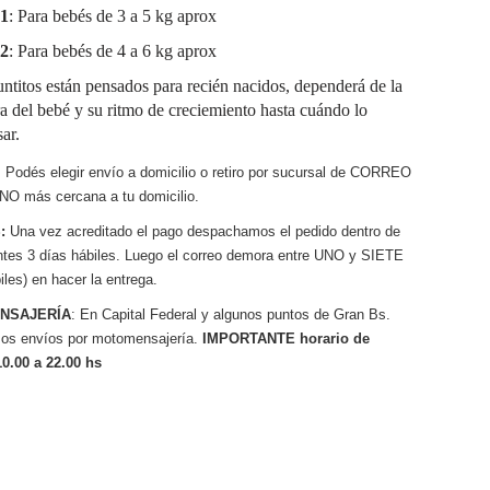
1
: Para bebés de 3 a 5 kg aprox
2
: Para bebés de 4 a 6 kg aprox
ntitos están pensados para recién nacidos, dependerá de la
a del bebé y su ritmo de creciemiento hasta cuándo lo
ar.
: Podés elegir envío a domicilio o retiro por sucursal de CORREO
O más cercana a tu domicilio.
:
Una vez acreditado el pago despachamos el pedido dentro de
entes 3 días hábiles. Luego el correo demora entre UNO y SIETE
les) en hacer la entrega.
NSAJERÍA
: En Capital Federal y algunos puntos de Gran Bs.
os envíos por motomensajería.
IMPORTANTE horario de
10.00 a 22.00 hs