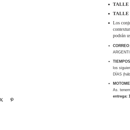
TALLE 
TALLE 
Los conju
contextur
podrán us
CORREO
ARGENTIN
TIEMPOS
los sigui
DÍAS (hábi
MOTOME
As. tenem
entrega: 