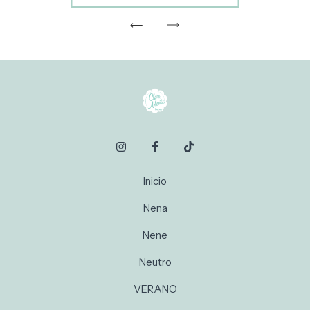
Inicio
Nena
Nene
Neutro
VERANO