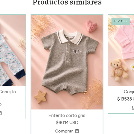
Productos similares
49
%
OFF
Conejito
Conj
$135.33
D
Enterito corto gris
$60.14 USD
Comprar