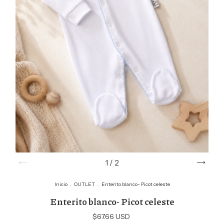
1
/
2
Inicio
.
OUTLET
.
Enterito blanco- Picot celeste
Enterito blanco- Picot celeste
$67.66 USD