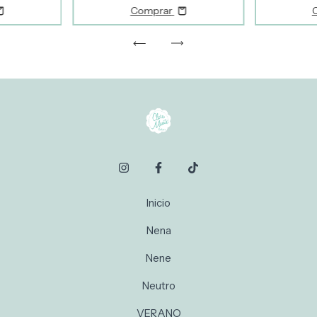
Comprar
Inicio
Nena
Nene
Neutro
VERANO