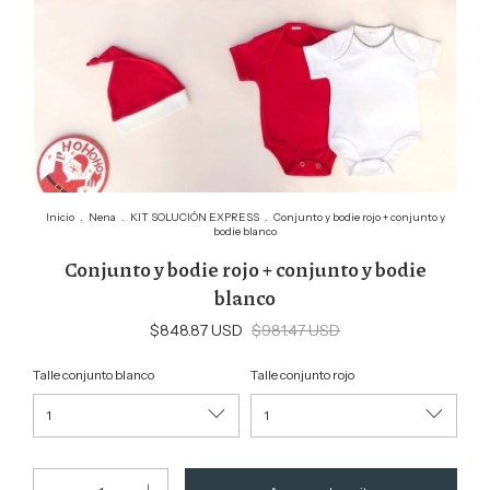
Inicio
.
Nena
.
KIT SOLUCIÓN EXPRESS
.
Conjunto y bodie rojo + conjunto y
bodie blanco
Conjunto y bodie rojo + conjunto y bodie
blanco
$848.87 USD
$981.47 USD
Talle conjunto blanco
Talle conjunto rojo