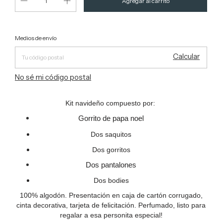
Entregas para el CP:
Cambiar CP
Medios de envío
Calcular
No sé mi código postal
Kit navideño compuesto por:
Gorrito de papa noel
Dos saquitos
Dos gorritos
Dos pantalones
Dos bodies
100% algodón. Presentación en caja de cartón corrugado,
cinta decorativa, tarjeta de felicitación. Perfumado, listo para
regalar a esa personita especial!