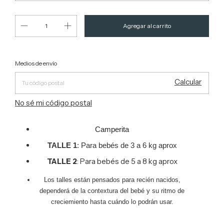
Entregas para el CP:
Cambiar CP
Medios de envío
Calcular
No sé mi código postal
Camperita
TALLE 1
: Para bebés de 3 a 6 kg aprox
TALLE 2
: Para bebés de 5 a 8 kg aprox
Los talles están pensados para recién nacidos,
dependerá de la contextura del bebé y su ritmo de
creciemiento hasta cuándo lo podrán usar.