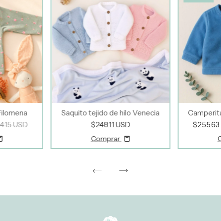
Filomena
Saquito tejido de hilo Venecia
Camperita 
4.15 USD
$248.11 USD
$255.6
Comprar