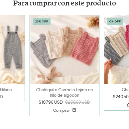
Para comprar con este producto
26
%
OFF
0
%
OFF
Hilario
Chalequito Carmelo tejido en
Cha
hilo de algodón
SD
$240.5
$187.96 USD
$255.63 USD
Comprar