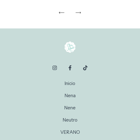
Inicio
Nena
Nene
Neutro
VERANO