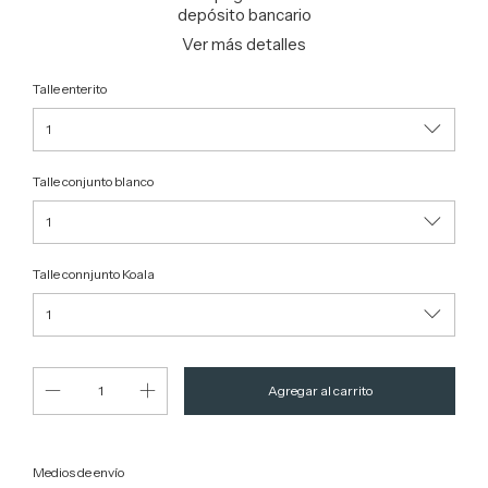
depósito bancario
Ver más detalles
Talle enterito
Talle conjunto blanco
Talle connjunto Koala
Entregas para el CP:
Cambiar CP
Medios de envío