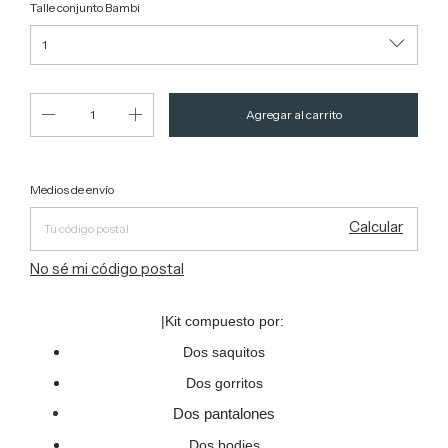
Talle conjunto Bambi
Entregas para el CP:
Cambiar CP
Medios de envío
Calcular
No sé mi código postal
|Kit compuesto por:
Dos saquitos
Dos gorritos
Dos pantalones
Dos bodies