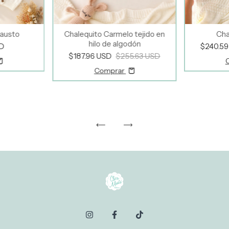
Fausto
Chalequito Carmelo tejido en
Cha
hilo de algodón
SD
$240.5
$187.96 USD
$255.63 USD
Comprar