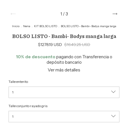
1
/
3
Inicio
.
Nena
.
KIT BOLSO LISTO
.
BOLSO LISTO - Bambi- Bodys manga larga
BOLSO LISTO - Bambi- Bodys manga larga
$1278.19 USD
$1649.25 USD
10% de descuento
pagando con Transferencia o
depósito bancario
Ver más detalles
Talle enterito
Talle conjunto rayado gris