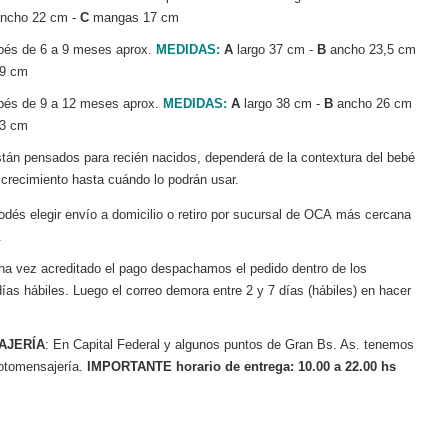
ncho 22 cm -
C
mangas 17 cm
és de 6 a 9 meses aprox.
MEDIDAS:
A
largo 37 cm -
B
ancho 23,5 cm
19 cm
és de 9 a 12 meses aprox.
MEDIDAS:
A
largo 38 cm -
B
ancho 26 cm
23 cm
tán pensados para recién nacidos, dependerá de la contextura del bebé
 crecimiento hasta cuándo lo podrán usar.
odés elegir envío a domicilio o retiro por sucursal de OCA más cercana
.
a vez acreditado el pago despachamos el pedido dentro de los
días hábiles. Luego el correo demora entre 2 y 7 días (hábiles) en hacer
AJERÍA
: En Capital Federal y algunos puntos de Gran Bs. As. tenemos
otomensajería.
IMPORTANTE horario de entrega: 10.00 a 22.00 hs