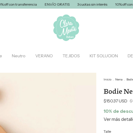
sferencia
ENVÍO GRATIS
3 cuotas sin interés
10% off con transferencia
e
Neutro
VERANO
TEJIDOS
KIT SOLUCION
D
Inicio
.
Nena
.
Bodi
Bodie Neg
$150.37 USD
$
10% de desc
Ver más detal
Talle