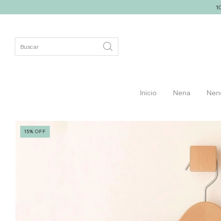
10% off con tran
Inicio
Nena
Nen
15
%
OFF