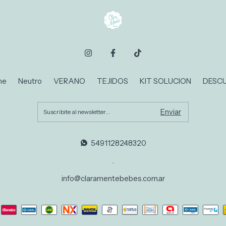
ne
Neutro
VERANO
TEJIDOS
KIT SOLUCION
DESC
5491128248320
.
info@claramentebebes.com.ar