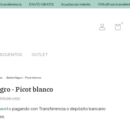
ENVÍO GRATIS
3 cuotas sin interés
10% off con transferencia
ENVÍ
0
ESCUENTOS
OUTLET
es
.
Bodie Negro - Picot blanco
ro - Picot blanco
176.98 USD
uento
pagando con Transferencia o depósito bancario
les