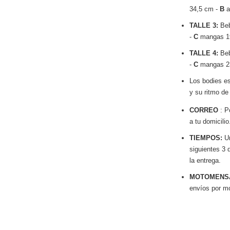
34,5 cm -
B
a
TALLE 3:
Beb
-
C
mangas 
TALLE 4:
Beb
-
C
mangas 
Los bodies es
y su ritmo de
CORREO
: P
a tu domicilio
TIEMPOS:
Un
siguientes 3 
la entrega.
MOTOMENS
envíos por m