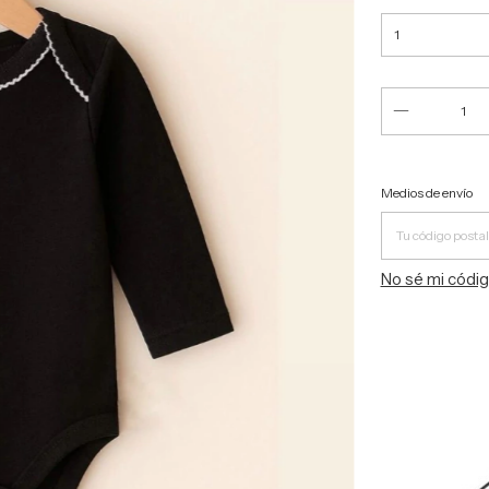
Entregas para 
Medios de envío
No sé mi códig