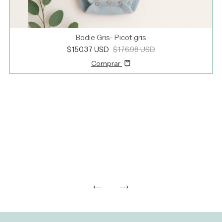
Bodie Gris- Picot gris
$150.37 USD
$176.98 USD
Comprar