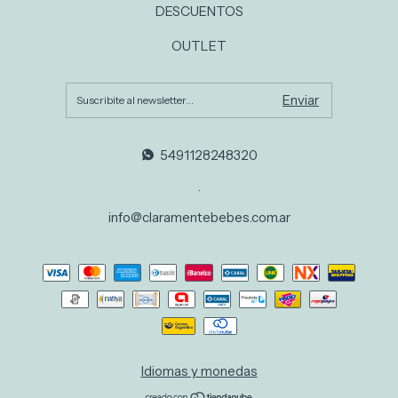
DESCUENTOS
OUTLET
5491128248320
.
info@claramentebebes.com.ar
Idiomas y monedas