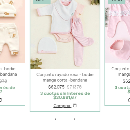
13
%
OFF
12
%
OFF
a- bodie
Conjunto 
bandana
manga
Conjunto rayado rosa - bodie
manga corta -bandana
.378
$6
$62.075
$71.378
erés de
3
cuota
67
$
3
cuotas sin interés de
$20.691,67
Comprar