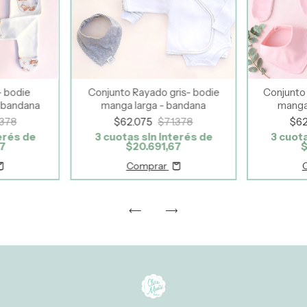
 bodie
Conjunto Rayado gris- bodie
Conjunto 
bandana
manga larga - bandana
manga
.378
$62.075
$71.378
$6
erés de
3
cuotas sin interés de
3
cuota
67
$20.691,67
$
Comprar