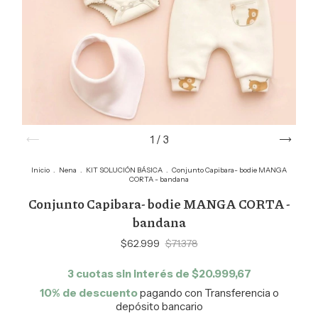
1
/
3
Inicio
.
Nena
.
KIT SOLUCIÓN BÁSICA
.
Conjunto Capibara- bodie MANGA
CORTA - bandana
Conjunto Capibara- bodie MANGA CORTA -
bandana
$62.999
$71.378
3
cuotas sin interés de
$20.999,67
10% de descuento
pagando con Transferencia o
depósito bancario