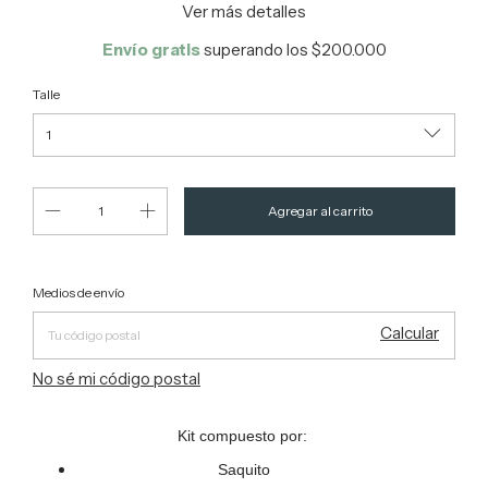
Ver más detalles
Envío gratis
superando los
$200.000
Talle
Entregas para el CP:
Cambiar CP
Medios de envío
Calcular
No sé mi código postal
Kit compuesto por:
Saquito