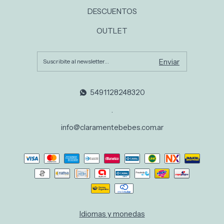
DESCUENTOS
OUTLET
5491128248320
.
info@claramentebebes.com.ar
Idiomas y monedas