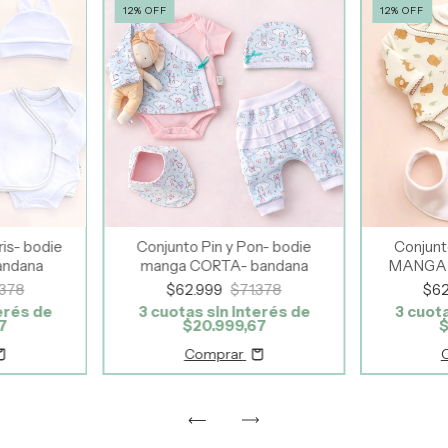
12
%
OFF
12
%
OFF
is- bodie
Conjunto Pin y Pon- bodie
Conjunt
andana
manga CORTA- bandana
MANGA 
.378
$62.999
$71.378
$6
erés de
3
cuotas sin interés de
3
cuota
7
$20.999,67
$
Comprar