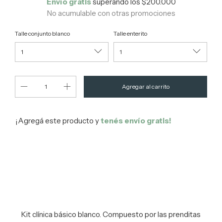
Envío gratis
superando los
$200.000
No acumulable con otras promociones
Talle conjunto blanco
Talle enterito
¡Agregá este producto y
tenés envío gratis!
Entregas para el CP:
Cambiar CP
Calcular
Kit clínica básico blanco. Compuesto por las prenditas