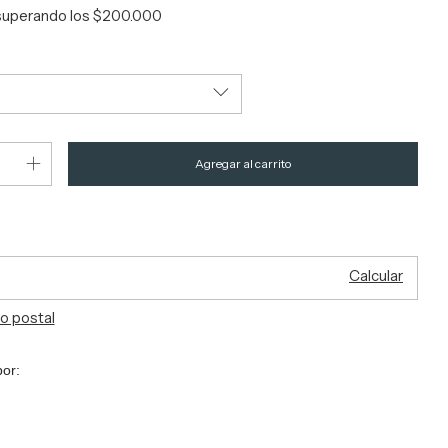
superando los
$200.000
el CP:
Cambiar CP
Calcular
o postal
por: