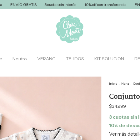
O GRATIS
3 cuotas sin interés
10% off con transferencia
ENVÍO GRATI
e
Neutro
VERANO
TEJIDOS
KIT SOLUCION
D
Inicio
.
Nena
.
Con
Conjunto
$34.999
3
cuotas sin 
10% de desc
Ver más detal