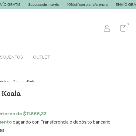
S
3 cuotas sin interés
10% off con transferencia
ENVÍO GRATIS
3 c
0
ESCUENTOS
OUTLET
juntos
.
Conjunto Koala
 Koala
interés de
$11.666,33
uento
pagando con Transferencia o depósito bancario
les