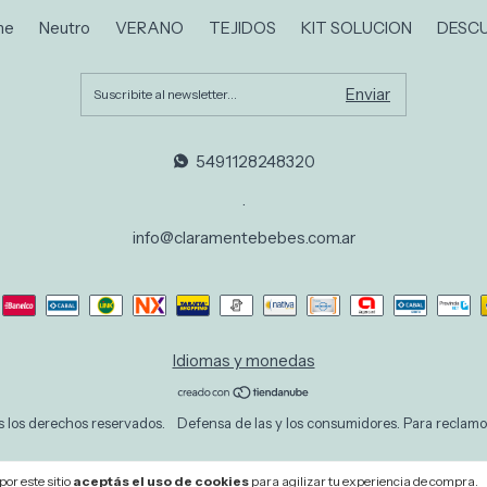
ne
Neutro
VERANO
TEJIDOS
KIT SOLUCION
DESC
5491128248320
.
info@claramentebebes.com.ar
Idiomas y monedas
 los derechos reservados.
Defensa de las y los consumidores. Para reclamo
or este sitio
aceptás el uso de cookies
para agilizar tu experiencia de compra.