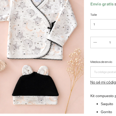
Envío gratis
Talle
Entregas para 
Medios de envío
No sé mi códig
Kit compuesto 
Saquito
Gorrito