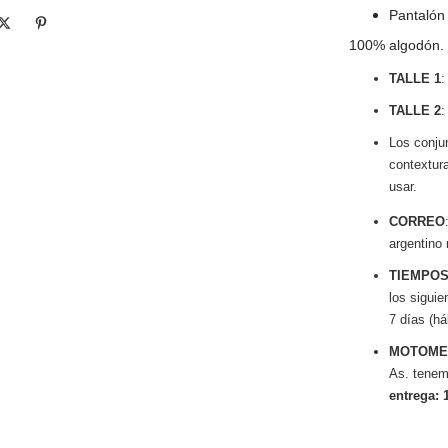
Pantalón
100% algodón.
TALLE 1
:
TALLE 2
:
Los conju
contextur
usar.
CORREO
argentino
TIEMPOS
los siguie
7 días (há
MOTOME
As. tenem
entrega: 