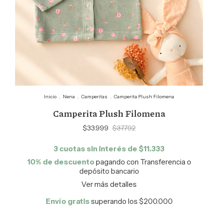
Inicio
.
Nena
.
Camperitas
.
Camperita Plush Filomena
Camperita Plush Filomena
$33.999
$37.792
3
cuotas sin interés de
$11.333
10% de descuento
pagando con Transferencia o
depósito bancario
Ver más detalles
Envío gratis
superando los
$200.000