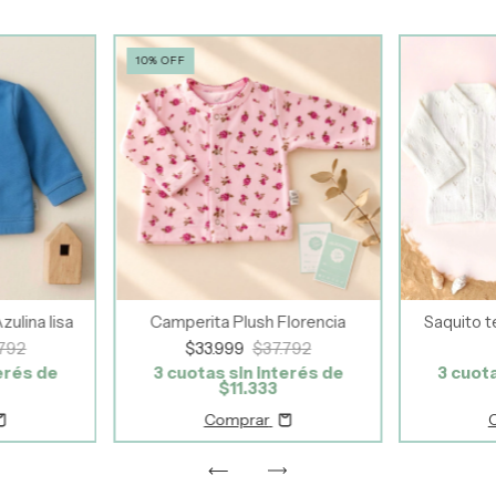
10
%
OFF
zulina lisa
Camperita Plush Florencia
Saquito t
.792
$33.999
$37.792
erés de
3
cuotas sin interés de
3
cuota
$11.333
Comprar