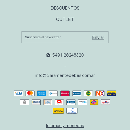
DESCUENTOS
OUTLET
5491128248320
.
info@claramentebebes.com.ar
Idiomas y monedas