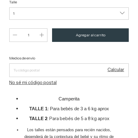
Talle
Entregas para el CP:
Cambiar CP
Medios de envío
Calcular
No sé mi código postal
Camperita
TALLE 1
: Para bebés de 3 a 6 kg aprox
TALLE 2
: Para bebés de 5 a 8 kg aprox
Los talles están pensados para recién nacidos,
dependerá de la contextura del bebé y su ritmo de