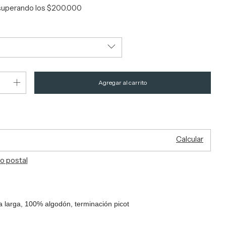
superando los
$200.000
el CP:
Cambiar CP
Calcular
o postal
 larga, 100% algodón, terminación picot