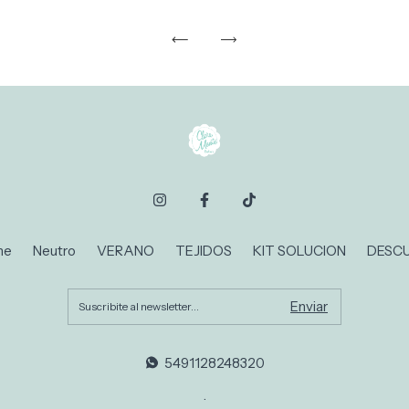
ne
Neutro
VERANO
TEJIDOS
KIT SOLUCION
DESC
5491128248320
.