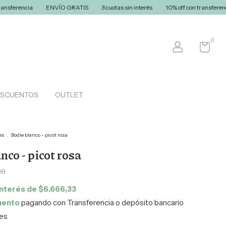
ENVÍO GRATIS
3 cuotas sin interés
10% off con transferencia
ENVÍO 
0
ESCUENTOS
OUTLET
es
.
Bodie blanco - picot rosa
nco - picot rosa
39
interés de
$6.666,33
uento
pagando con Transferencia o depósito bancario
les