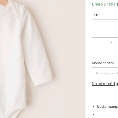
Envío gratis
Talle
Entregas para 
Medios de envío
No sé mi códig
Bodie manga