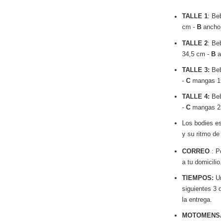
TALLE 1
: Be
cm -
B
ancho
TALLE 2
: Be
34,5 cm -
B
a
TALLE 3:
Beb
-
C
mangas 
TALLE 4:
Beb
-
C
mangas 
Los bodies es
y su ritmo de
CORREO
: P
a tu domicilio
TIEMPOS:
Un
siguientes 3 
la entrega.
MOTOMENS