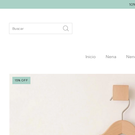
10% off con transfe
Inicio
Nena
Nen
15
%
OFF