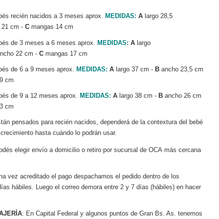
bés recién nacidos a 3 meses aprox.
MEDIDAS:
A
largo 28,5
 21 cm -
C
mangas 14 cm
bés de 3 meses a 6 meses aprox.
MEDIDAS:
A
largo
ncho 22 cm -
C
mangas 17 cm
és de 6 a 9 meses aprox.
MEDIDAS:
A
largo 37 cm -
B
ancho 23,5 cm
19 cm
és de 9 a 12 meses aprox.
MEDIDAS:
A
largo 38 cm -
B
ancho 26 cm
23 cm
tán pensados para recién nacidos, dependerá de la contextura del bebé
 crecimiento hasta cuándo lo podrán usar.
odés elegir envío a domicilio o retiro por sucursal de OCA más cercana
.
a vez acreditado el pago despachamos el pedido dentro de los
días hábiles. Luego el correo demora entre 2 y 7 días (hábiles) en hacer
AJERÍA
: En Capital Federal y algunos puntos de Gran Bs. As. tenemos