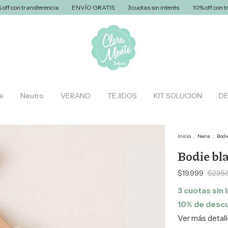
rencia
ENVÍO GRATIS
3 cuotas sin interés
10% off con transferencia
e
Neutro
VERANO
TEJIDOS
KIT SOLUCION
D
Inicio
.
Nena
.
Bodi
Bodie bla
$19.999
$23.5
3
cuotas sin 
10% de desc
Ver más detal