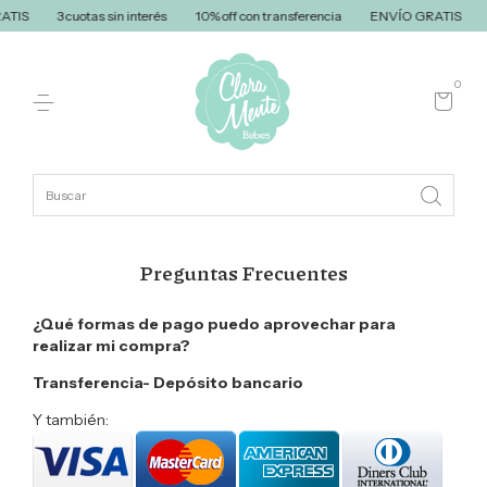
TIS
3 cuotas sin interés
10% off con transferencia
ENVÍO GRATIS
3 
0
Preguntas Frecuentes
¿Qué formas de pago puedo aprovechar para
realizar mi compra?
Transferencia- Depósito bancario
Y también: